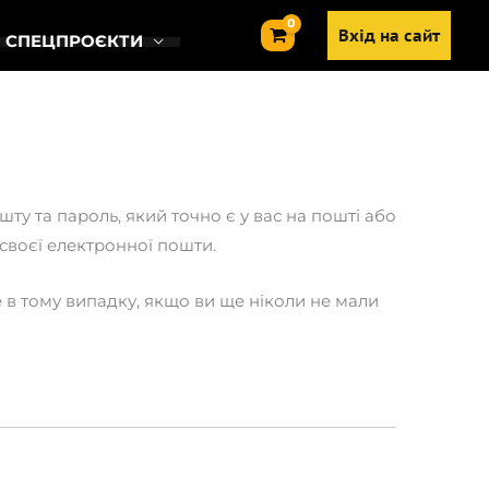
Вхід на сайт
СПЕЦПРОЄКТИ
ту та пароль, який точно є у вас на пошті або
 своєї електронної пошти.
е в тому випадку, якщо ви ще ніколи не мали