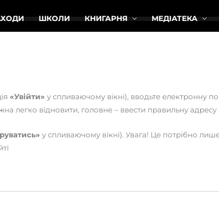
АХОДИ
ШКОЛИ
КНИГАРНЯ
МЕДІАТЕКА
ція
«Увійти»
у спливаючому вікні), вводьте електронну пош
жна легко відновити, головне – ввести правильну адресу
руватись»
у спливаючому вікні). Увага! Це потрібно лиш
йті