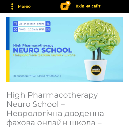
Перейти
Вхід на сайт
Меню
до
вмісту
High Pharmacotherapy
Neuro School –
Неврологічна дводенна
фахова онлайн школа –