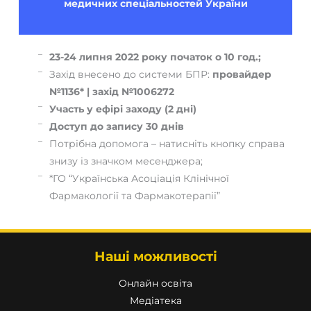
медичних спеціальностей України
23-24 липня 2022 року початок о 10 год.;
Захід внесено до системи БПР:
провайдер
№1136* | захід №
1006272
Участь у ефірі заходу (2 дні)
Доступ до запису 30 днів
Потрібна допомога – натисніть кнопку справа
знизу із значком месенджера;
*ГО “Українська Асоціація Клінічної
Фармакології та Фармакотерапії”
Наші можливості
Онлайн освіта
Медіатека