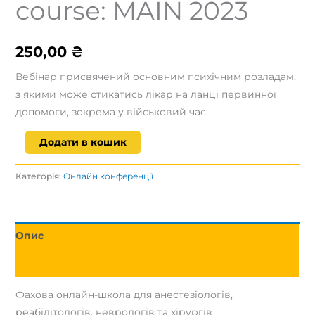
course: MAIN 2023
250,00
₴
Вебінар присвячений основним психічним розладам,
з якими може стикатись лікар на ланці первинної
допомоги, зокрема у військовий час
Musculoskeletal
Додати в кошик
pain
course:
Категорія:
Онлайн конференції
MAIN
2023
кількість
Опис
Відгуки (0)
Фахова онлайн-школа для анестезіологів,
реабілітологів, неврологів та хірургів