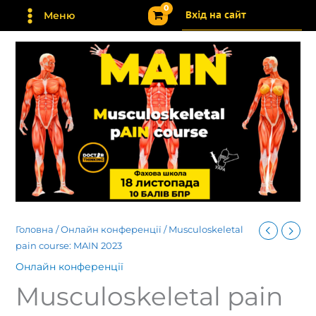
Перейти
Вхід на сайт
Меню
до
вмісту
Головна
/
Онлайн конференції
/ Musculoskeletal
pain course: MAIN 2023
Онлайн конференції
Musculoskeletal pain