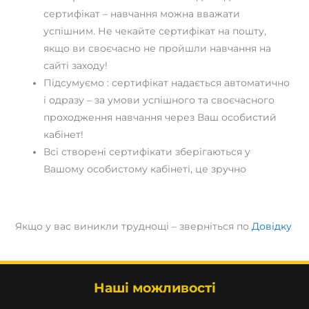
сертифікат – навчання можна вважати
успішним. Не чекайте сертифікат на пошту,
якщо ви своєчасно не пройшли навчання на
сайті заходу!
Підсумуємо : сертифікат надається автоматично
і одразу – за умови успішного та своєчасного
проходження навчання через Ваш особистий
кабінет!
Всі створені сертифікати зберігаються у
Вашому особистому кабінеті, це зручно
Якщо у вас виникли труднощі – зверніться по
Довідку
Наші можливості