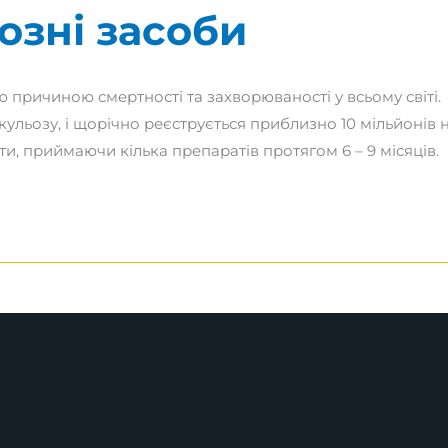
озні засоби
причиною смертності та захворюваності у всьому світі
ульозу, і щорічно реєструється приблизно 10 мільйонів н
, приймаючи кілька препаратів протягом 6 – 9 місяців. В