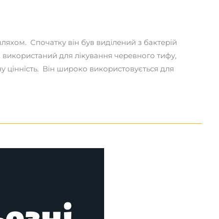
ляхом. Спочатку він був виділений з бактерій
в використаний для лікування черевного тифу,
ну цінність. Він широко використовується для