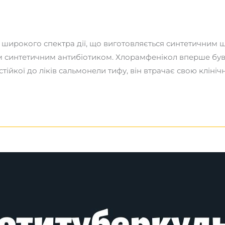
 широкого спектра дії, що виготовляється синтетичним ш
шим синтетичним антибіотиком. Хлорамфенікол вперше бу
тійкої до ліків сальмонели тифу, він втрачає свою клініч