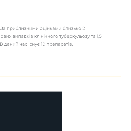
. За приблизними оцінками близько 2
ових випадків клінічного туберкульозу та 1,5
 даний час існує 10 препаратів,