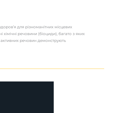
здоров’я для різноманітних місцевих
 хімічні речовини (біоциди), багато з яких
их активних речовин демонструють