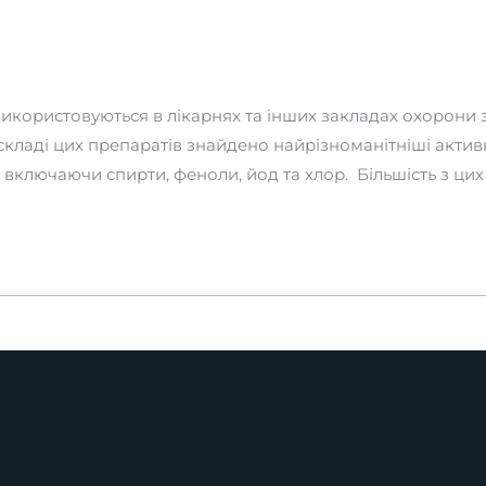
икористовуються в лікарнях та інших закладах охорони 
складі цих препаратів знайдено найрізноманітніші активні
 включаючи спирти, феноли, йод та хлор. Більшість з ц