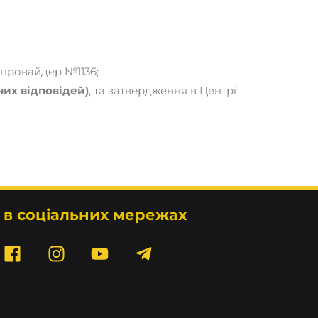
, провайдер №1136;
них відповідей)
, та затвердження в Центрі
 в соціальних мережах