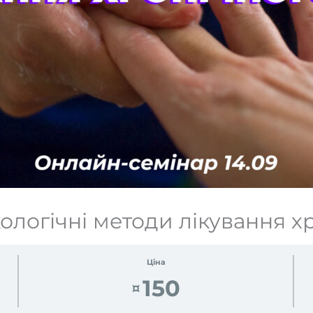
логічні методи лікування х
Ціна
150
¤