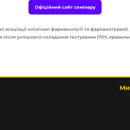
Офіційний сайт семінару
ої асоціації клінічної фармакології та фармакотерапії
я після успішного складання тестування (70% правиль
Ми