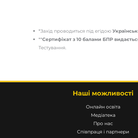
*Захід проводиться під егідою
Українськ
**
Сертифікат з 10 балами БПР видаєтьс
Тестування.
Наші можливості
Онлайн освіта
Медіатека
Про нас
Співпраця і партнери