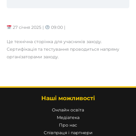
27 січня 2025 |
09:00 |
Це технічна сторінка для учасників заходу.
Сертифікація та тестування проводиться напряму
організаторами заходу.
Наші можливості
Онлайн освіта
Медіатека
Про нас
Співпраця і партнери