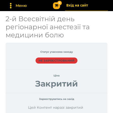
Перейти
Вхід на сайт
Меню
до
вмісту
2-й Всесвітній день
регіонарної анестезії та
медицини болю
Статус учасника заходу
НЕ ЗАРЕЄСТРОВАНИЙ
Ціна
Закритий
Зареєструватись на захід
Цей Контент наразі закритий