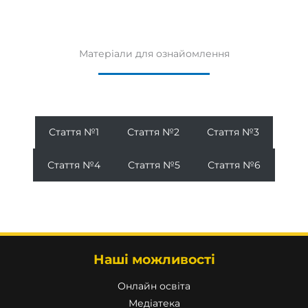
Матеріали для ознайомлення
Стаття №1
Стаття №2
Стаття №3
Стаття №4
Стаття №5
Стаття №6
Наші можливості
Онлайн освіта
Медіатека