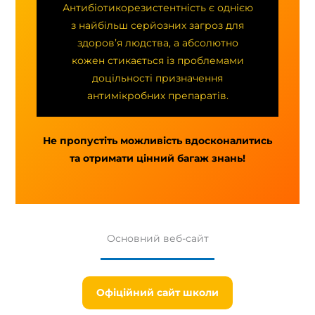
Антибіотикорезистентність є однією
з найбільш серйозних загроз для
здоров’я людства, а абсолютно
кожен стикається із проблемами
доцільності призначення
антимікробних препаратів.
Не пропустіть можливість вдосконалитись
та отримати цінний багаж знань!
Основний веб-сайт
Офіційний сайт школи