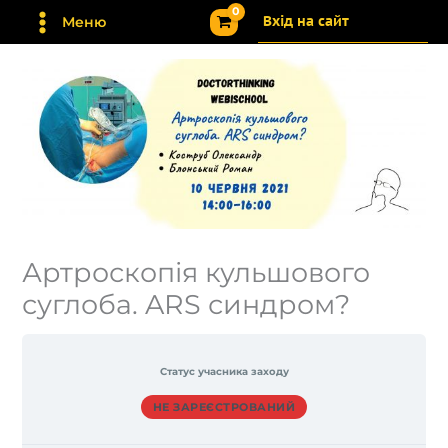
Перейти
Вхід на сайт
Меню
до
вмісту
Артроскопія кульшового
суглоба. ARS синдром?
Статус учасника заходу
НЕ ЗАРЕЄСТРОВАНИЙ