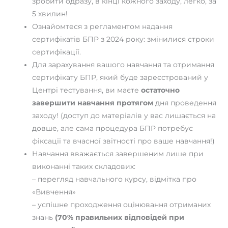
зробити одразу, в кінці кожного заходу, легко, за
5 хвилин!
Ознайомтеся з регламентом надання
сертифікатів БПР з 2024 року: змінилися строки
сертифікації.
Для зарахування вашого навчання та отримання
сертифікату БПР, який буде зареєстрований у
Центрі тестування, ви маєте
остаточно
завершити навчання протягом
дня проведення
заходу! (доступ до матеріалів у вас лишається на
довше, але сама процедура БПР потребує
фіксаціі та вчасної звітності про ваше навчання!)
Навчання вважається завершеним лише при
виконанні таких складових:
– перегляд навчального курсу, відмітка про
«Вивчення»
– успішне проходження оцінювання отриманих
знань
(70% правильних відповідей при