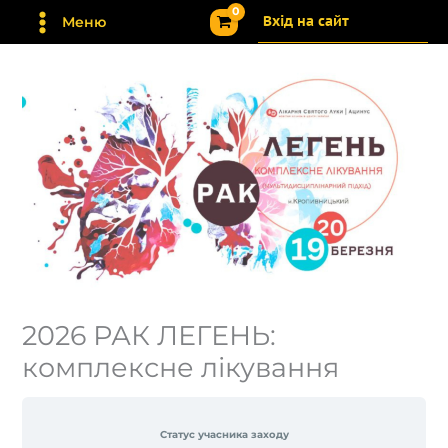
Перейти
Вхід на сайт
Меню
до
вмісту
2026 РАК ЛЕГЕНЬ:
комплексне лікування
Статус учасника заходу