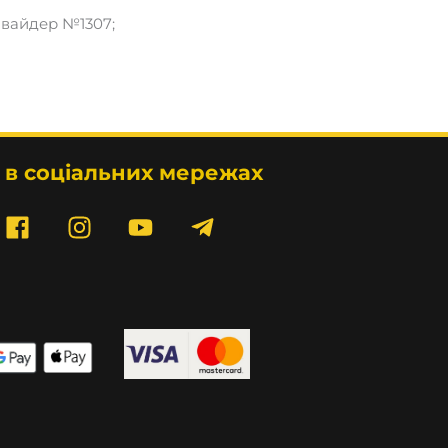
овайдер №1307;
 в соціальних мережах