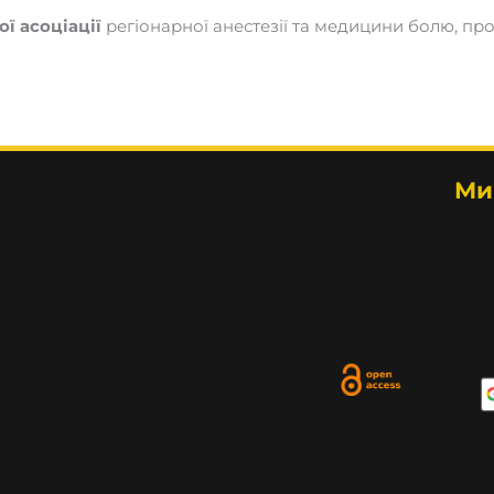
ої асоціації
регіонарної анестезії та медицини болю, пр
Ми