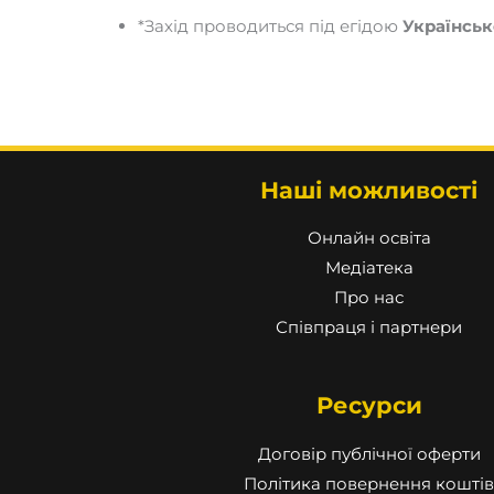
*Захід проводиться під егідою
Українськ
Наші можливості
Онлайн освіта
Медіатека
Про нас
Співпраця і партнери
Ресурси
Договір публічної оферти
Політика повернення коштів