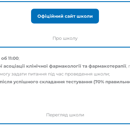
Офіційний сайт школи
Про школу
 об 11:00
;
ї асоціації клінічної фармакології та фармакотерапії
,
змогу задати питання під час проведення школи;
 після успішного складання тестування (70% правильни
Перегляд школи