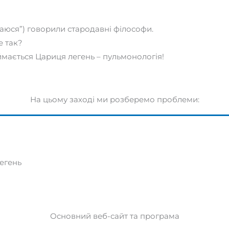
іваюся”) говорили стародавні філософи.
е так?
ймається Цариця легень – пульмонологія!
На цьому заході ми розберемо проблеми:
егень
Основний веб-сайт та програма