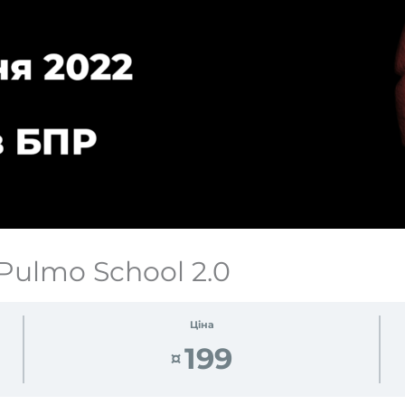
Pulmo School 2.0
Ціна
199
¤