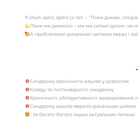
Dum spíro, spéro (з лат. – “Поки дихаю, спод
Поки ми дихаємо – ми ми сильні духом, чи н
А проблемами дихальної системи якраз і за
Синдрому хронічного кашлю у дорослих
Ковіду та постковідного синдрому
Хронічного обструктивного захворювання л
Синдрому кашлю верхніх дихальних шляхів
…та багато багато інших актуальних питань!