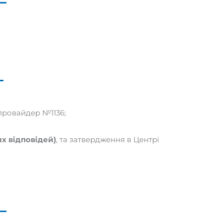
 провайдер №1136;
х відповідей)
, та затвердження в Центрі