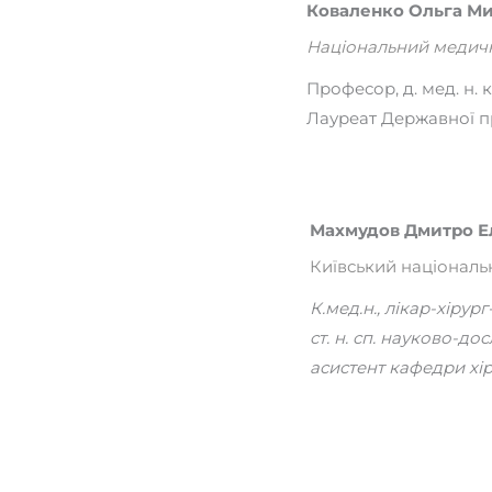
Коваленко Ольга Ми
Національний медични
Професор, д. мед. н. 
Лауреат Державної п
Махмудов Дмитро Е
Київський національ
К.мед.н., лікар-хіру
ст. н. сп. науково-д
асистент кафедри хіру