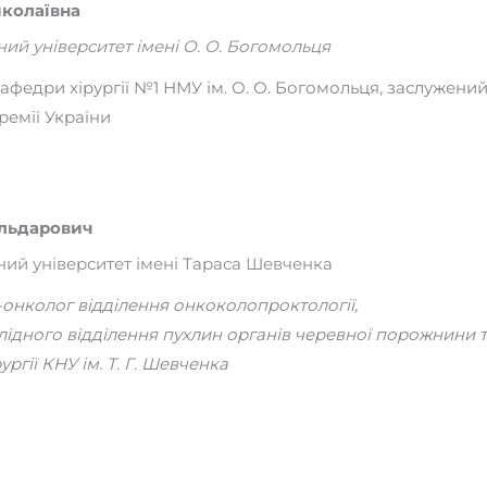
колаївна
й університет імені О. О. Богомольця
кафедри хірургії №1 НМУ ім. О. О. Богомольця, заслужений
ремії України
льдарович
ний університет імені Тараса Шевченка
рг-онколог відділення онкоколопроктології,
ослідного відділення пухлин органів черевної порожнини
ргії КНУ ім. Т. Г. Шевченка