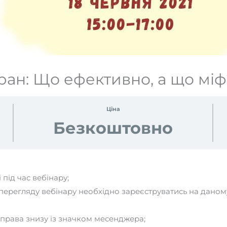
ран: Що ефективно, а що міф
Ціна
Безкоштовно
під час вебінару;
ерегляду вебінару необхідно зареєструватись на даному 
справа знизу із значком месенджера;