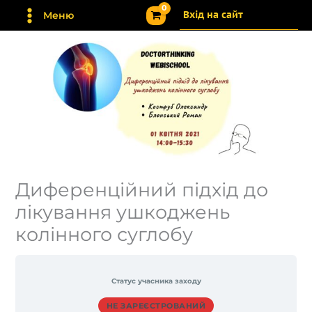
Перейти
Вхід на сайт
Меню
до
вмісту
Диференційний підхід до
лікування ушкоджень
колінного суглобу
Статус учасника заходу
НЕ ЗАРЕЄСТРОВАНИЙ