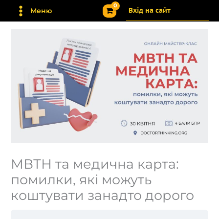
Перейти
Вхід на сайт
Меню
до
вмісту
МВТН та медична карта:
помилки, які можуть
коштувати занадто дорого