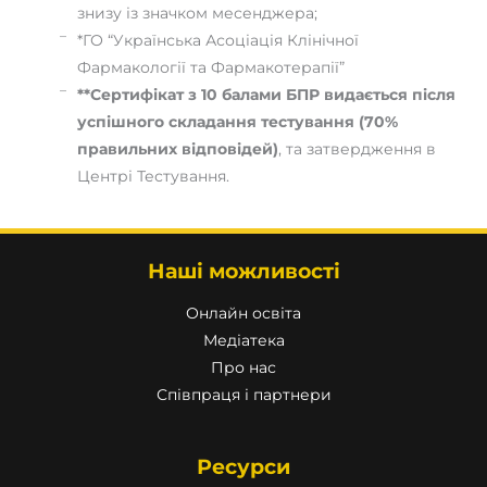
знизу із значком месенджера;
*ГО “Українська Асоціація Клінічної
Фармакології та Фармакотерапії”
**Сертифікат з 10 балами БПР видається після
успішного складання тестування (70%
правильних відповідей)
, та затвердження в
Центрі Тестування.
Наші можливості
Онлайн освіта
Медіатека
Про нас
Співпраця і партнери
Ресурси