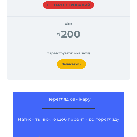
НЕ ЗАРЕЄСТРОВАНИЙ
Ціна
200
¤
Зареєструватись на захід
Записатись
Перегляд семінару
Натисніть нижче щоб перейти до перегляду