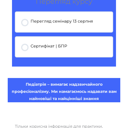
Перегляд курсу
Перегляд семінару 13 серпня
Сертифікат | БПР
Педіатрія – вимагає надзвичайного
професіоналізму. Ми намагаємось надавати вам
найновіші та найцінніші знання
Тільки корисна інформація для практики,