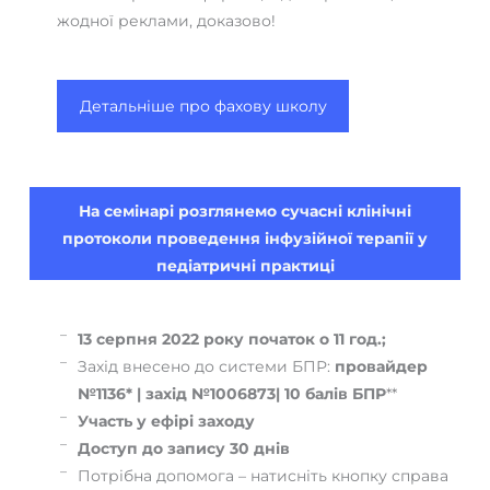
жодної реклами, доказово!
Детальніше про фахову школу
На семінарі розглянемо сучасні клінічні
протоколи проведення інфузійної терапії у
педіатричні практиці
13 серпня 2022 року початок о 11 год.;
Захід внесено до системи БПР:
провайдер
№1136* | захід №
1006873
| 10 балів БПР
**
Участь у ефірі заходу
Доступ до запису 30 днів
Потрібна допомога – натисніть кнопку справа