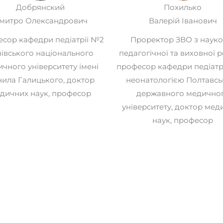
Добрянский
Похилько
митро Олександрович
Валерій Іванович
сор кафедри педіатрії №2
Проректор ЗВО з науко
івського національного
педагогічної та виховної р
чного університету імені
професор кафедри педіатрі
ила Галицького, доктор
неонатологією Полтавсь
дичних наук, професор
державного медично
університету, доктор мед
наук, професор