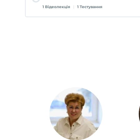
Тестовий контроль за темою: Пізній сеп
1 Відеолекція
|
1 Тестування
Лекція 3
Контент лекції
Тестовий контроль за темою: Неонаталь
Лекція 4
Тестовий контроль за темою: Шок у но