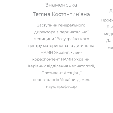
Знаменська
Д
Тетяна Костянтинівна
Профе
Заступник генерального
Льв
директора з перинатальної
меди
медицини “Всеукраїнського
Дан
центру материнства та дитинства
ме
НАМН Україні”, член-
кореспонтент НАМН України,
Керівник відділення неонатології,
Президент Асоціації
неонатологів України, д. мед.
наук, професор