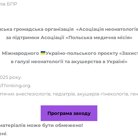
лів БПР
ська громадська організація «Асоціація неонатологі
за підтримки Асоціації «Польська медична місія»
Міжнародного
Україно-польського проєкту «Захис
в галузі неонатології та акушерства в Україні»
025 року.
Thinking.org.
ячих анестезіологів, педіатрів, акушерів-гінекологів, ген
Програма заходу
 матеріалів може бути обмежено!
ені
.