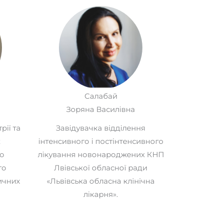
Салабай
Зоряна Василівна
ії та
Завідувачка відділення
х
інтенсивного і постінтенсивного
о
лікування новонароджених КНП
го
Лвівської обласної ради
ичних
«Львівська обласна клінічна
лікарня».