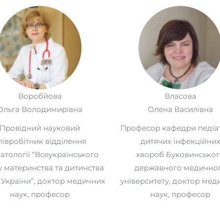
Воробйова
Власова
Ольга Володимирівна
Олена Василівна
Провідний науковий
Професор кафедри педіатр
півробітник відділення
дитячих інфекційни
атології “Всеукраїнського
хвороб Буковинськог
у материнства та дитинства
державного медично
України”, доктор медичних
університету, доктор мед
наук, професор
наук, професор