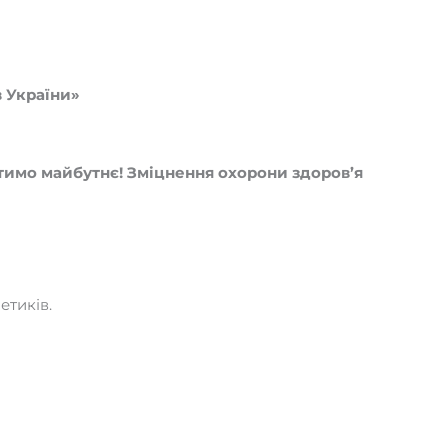
в України»
тимо майбутнє! Зміцнення охорони здоров’я
етиків.