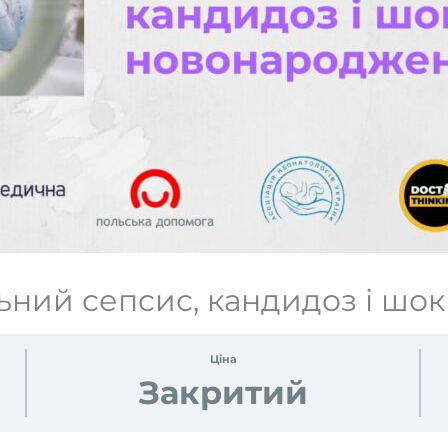
льний сепсис, кандидоз і шо
Ціна
Закритий