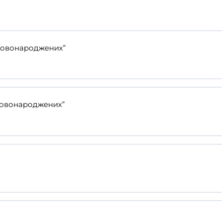
 новонароджених”
 новонароджених”
ис новонароджених”