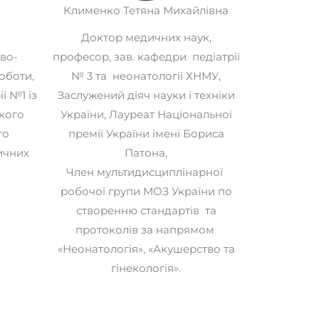
Клименко Тетяна Михайлівна
Доктор медичних наук,
во-
професор, зав. кафедри педіатрії
оботи,
№ 3 та неонатології ХНМУ,
ї №1 із
Заслужений діяч науки і техніки
кого
України, Лауреат Національної
го
премії України імені Бориса
ичних
Патона,
Член мультидисциплінарної
робочої групи МОЗ України по
створенню стандартів та
протоколів за напрямом
«Неонатологія», «Акушерство та
гінекологія».