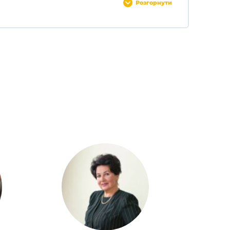
та лікування
Розгорнути
0% ЗАВЕРШЕНО
0/1 Кроків