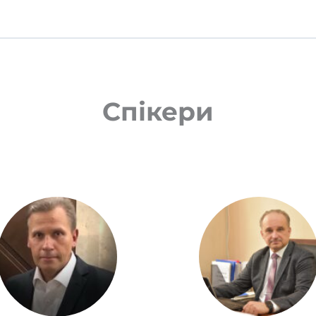
сис новонароджених: ключові аспекти профілактики, діагностики 
ний кандидоз
Спікери
вонароджених