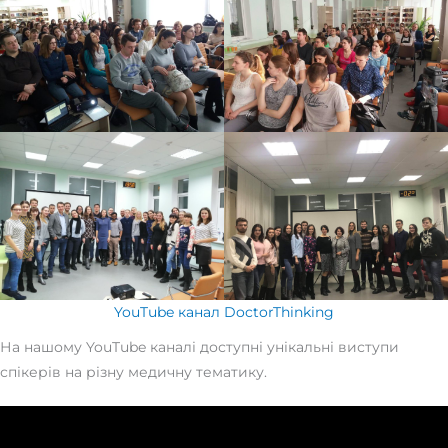
YouTube канал DoctorThinking
На нашому YouTube каналі доступні унікальні виступи
спікерів на різну медичну тематику.