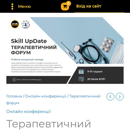
Перейти
Вхід на сайт
Меню
до
вмісту
Головна
/
Онлайн конференції
/ Терапевтичний
форум
Онлайн конференції
Терапевтичний