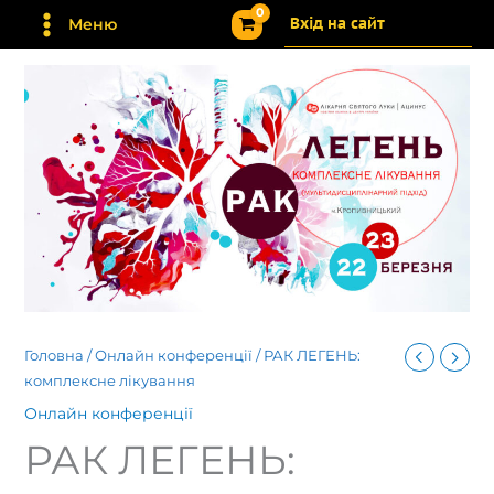
Перейти
Вхід на сайт
Меню
до
вмісту
Головна
/
Онлайн конференції
/ РАК ЛЕГЕНЬ:
комплексне лікування
Онлайн конференції
РАК ЛЕГЕНЬ: