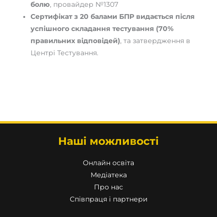
болю
, провайдер №1307
Сертифікат з 20 балами БПР видається після
успішного складання тестування (70%
правильних відповідей)
, та затвердження в
Центрі Тестування.
Наші можливості
Онлайн освіта
Медіатека
Про нас
Співпраця і партнери