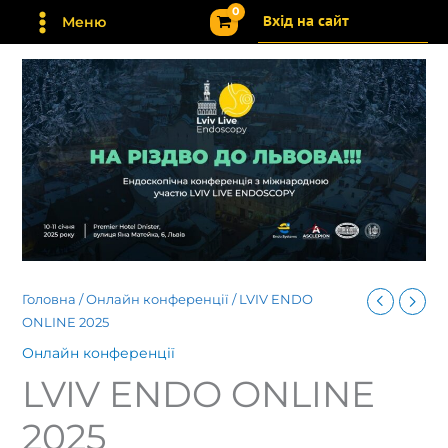
Перейти
Вхід на сайт
Меню
до
вмісту
Головна
/
Онлайн конференції
/ LVIV ENDO
ONLINE 2025
Онлайн конференції
LVIV ENDO ONLINE
2025