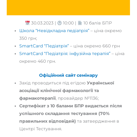
+
Відгуки (0)
ПЕДІАТРІЯ:
ІНФУЗІЙНА
30.03.2023 |
10:00 |
10 балів БПР
ТЕРАПІЯ
Школа “Невідкладна педіатрія”
– ціна окремо
кількість
350 грн;
SmartCard “Педіатрія”
– ціна окремо 660 грн
SmartCard “Педіатрія: інфузійна терапія”
– ціна
окремо 460 грн.
Офіційний сайт семінару
Захід проводиться під егідою
Української
асоціації клінічної фармакології та
фармакотерапії
, провайдер №1136;
Сертифікат з 10 балами БПР видається після
успішного складання тестування (70%
правильних відповідей)
та затвердження в
Центрі Тестування.