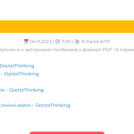
04.11.2023 |
11:00 |
10 балів БПР
тупних 4-х авторських посібників у форматі PDF та отри
 DoctorThinking
 – DoctorThinking
ія – DoctorThinking
нічні кейси – DoctorThinking