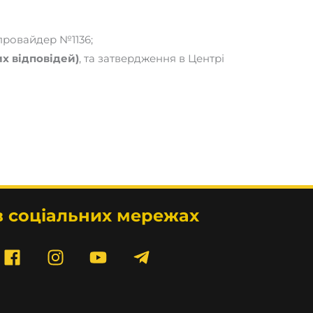
 провайдер №1136;
х відповідей)
, та затвердження в Центрі
в соціальних мережах