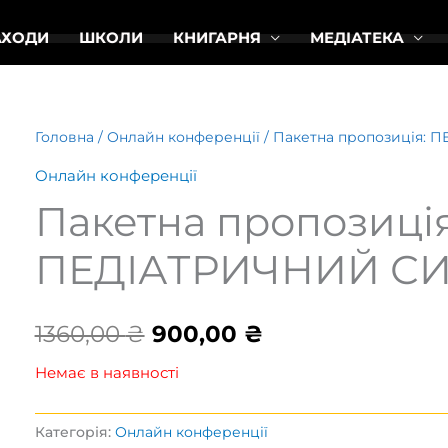
АХОДИ
ШКОЛИ
КНИГАРНЯ
МЕДІАТЕКА
Головна
/
Онлайн конференції
/ Пакетна пропозиція:
Онлайн конференції
Пакетна пропозиція
ПЕДІАТРИЧНИЙ С
Оригінальна
Поточна
1360,00
₴
900,00
₴
ціна:
ціна:
Немає в наявності
1360,00 ₴.
900,00 ₴.
Категорія:
Онлайн конференції