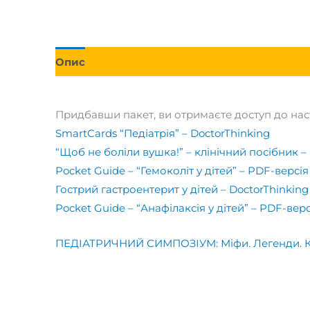
Опис
Додаткова інформація
Придбавши пакет, ви отримаєте доступ до нас
SmartCards “Педіатрія” – DoctorThinking
“Щоб не боліли вушка!” – клінічний посібник –
Pocket Guide – “Гемоколіт у дітей” – PDF-версія
Гострий гастроентерит у дітей – DoctorThinking
Pocket Guide – “Анафілаксія у дітей” – PDF-верс
ПЕДІАТРИЧНИЙ СИМПОЗІУМ: Міфи. Легенди. Клі