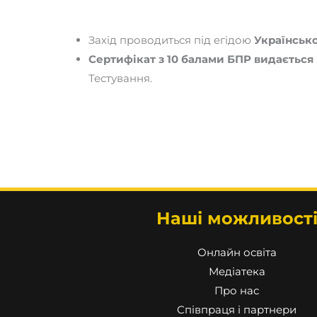
Захід проводиться під егідою
Українсько
Сертифікат з 10 балами БПР видається
Тестування.
Наші можливост
Онлайн освіта
Медіатека
Про нас
Співпраця і партнери