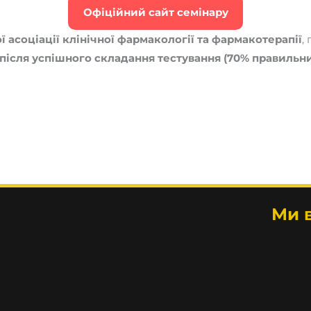
Офіційний сайт семінару
ї асоціації клінічної фармакології та фармакотерапії
,
 після успішного складання тестування (70% правильни
і
Ми 