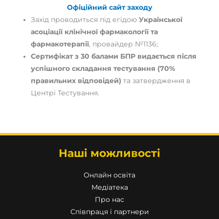
Офіційний сайт заходу
Захід проводиться під егідою
Української
асоціації клінічної фармакології та
фармакотерапії
, провайдер №1136;
Сертифікат з 30 балами БПР видається після
успішного складання тестування (70%
правильних відповідей)
та затвердження в
Центрі Тестування.
Наші можливості
Онлайн освіта
Медіатека
Про нас
Співпраця і партнери