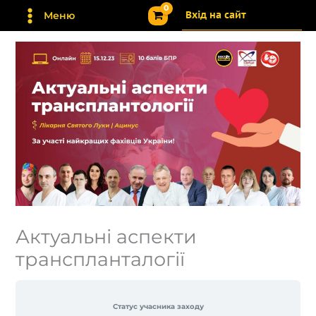
Перейти
Вхід на сайт
Меню
до
вмісту
Актуальні аспекти
транспланталогії
Статус учасника заходу