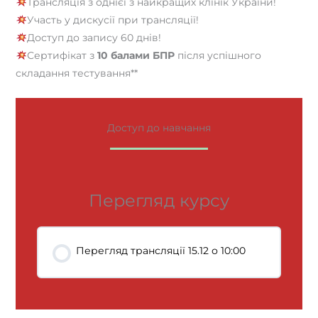
Трансляція з однієї з найкращих клінік України!
Участь у дискусії при трансляції!
Доступ до запису 60 днів!
Сертифікат з
10 балами БПР
після успішного
складання тестування**
Доступ до навчання
Перегляд курсу
Перегляд трансляції 15.12 о 10:00